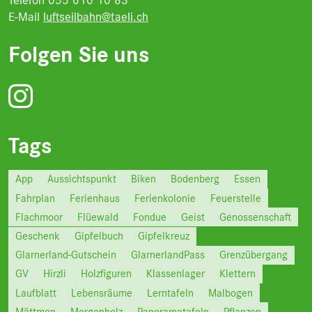
Telefon 055 610 10 83
E-Mail
luftseilbahn@taeli.ch
Folgen Sie uns
Tags
App
Aussichtspunkt
Biken
Bodenberg
Essen
Fahrplan
Ferienhaus
Ferienkolonie
Feuerstelle
Flachmoor
Flüewald
Fondue
Geist
Genossenschaft
Geschenk
Gipfelbuch
Gipfelkreuz
Glarnerland-Gutschein
GlarnerlandPass
Grenzübergang
GV
Hirzli
Holzfiguren
Klassenlager
Klettern
Laufblatt
Lebensräume
Lerntafeln
Malbogen
Mättmen
Morgenholz
Panoramatafeln
Pflanzen