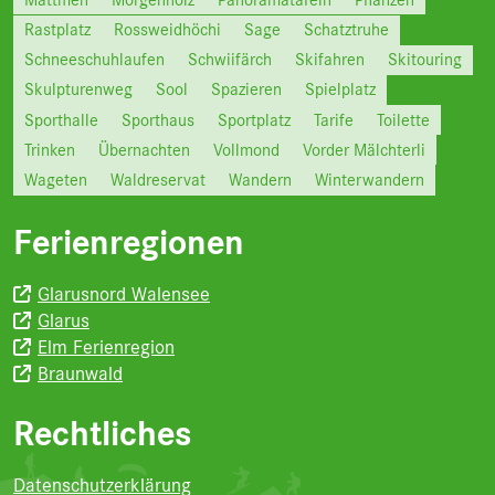
Rastplatz
Rossweidhöchi
Sage
Schatztruhe
Schneeschuhlaufen
Schwiifärch
Skifahren
Skitouring
Skulpturenweg
Sool
Spazieren
Spielplatz
Sporthalle
Sporthaus
Sportplatz
Tarife
Toilette
Trinken
Übernachten
Vollmond
Vorder Mälchterli
Wageten
Waldreservat
Wandern
Winterwandern
Ferienregionen
Glarusnord Walensee
Glarus
Elm Ferienregion
Braunwald
Rechtliches
Datenschutzerklärung