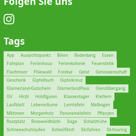
Folgen Sie uns
Tags
App
Aussichtspunkt
Biken
Bodenberg
Essen
Fahrplan
Ferienhaus
Ferienkolonie
Feuerstelle
Flachmoor
Flüewald
Fondue
Geist
Genossenschaft
Geschenk
Gipfelbuch
Gipfelkreuz
Glarnerland-Gutschein
GlarnerlandPass
Grenzübergang
GV
Hirzli
Holzfiguren
Klassenlager
Klettern
Laufblatt
Lebensräume
Lerntafeln
Malbogen
Mättmen
Morgenholz
Panoramatafeln
Pflanzen
Rastplatz
Rossweidhöchi
Sage
Schatztruhe
Schneeschuhlaufen
Schwiifärch
Skifahren
Skitouring