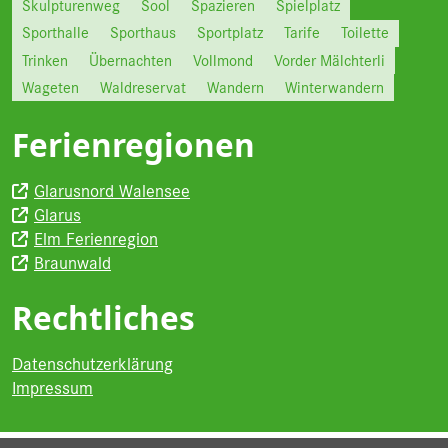
Skulpturenweg
Sool
Spazieren
Spielplatz
Sporthalle
Sporthaus
Sportplatz
Tarife
Toilette
Trinken
Übernachten
Vollmond
Vorder Mälchterli
Wageten
Waldreservat
Wandern
Winterwandern
Ferienregionen
Glarusnord Walensee
Glarus
Elm Ferienregion
Braunwald
Rechtliches
Datenschutzerklärung
Impressum