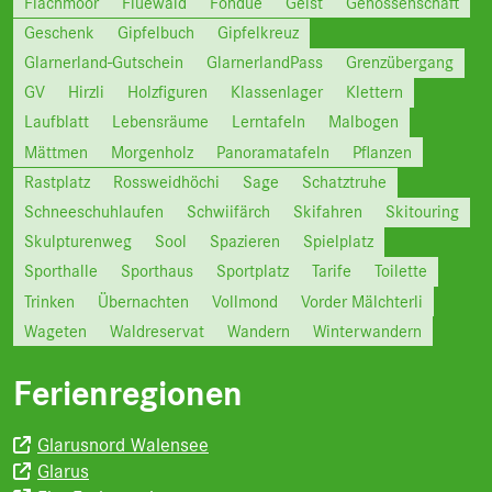
Flachmoor
Flüewald
Fondue
Geist
Genossenschaft
Geschenk
Gipfelbuch
Gipfelkreuz
Glarnerland-Gutschein
GlarnerlandPass
Grenzübergang
GV
Hirzli
Holzfiguren
Klassenlager
Klettern
Laufblatt
Lebensräume
Lerntafeln
Malbogen
Mättmen
Morgenholz
Panoramatafeln
Pflanzen
Rastplatz
Rossweidhöchi
Sage
Schatztruhe
Schneeschuhlaufen
Schwiifärch
Skifahren
Skitouring
Skulpturenweg
Sool
Spazieren
Spielplatz
Sporthalle
Sporthaus
Sportplatz
Tarife
Toilette
Trinken
Übernachten
Vollmond
Vorder Mälchterli
Wageten
Waldreservat
Wandern
Winterwandern
Ferienregionen
Glarusnord Walensee
Glarus