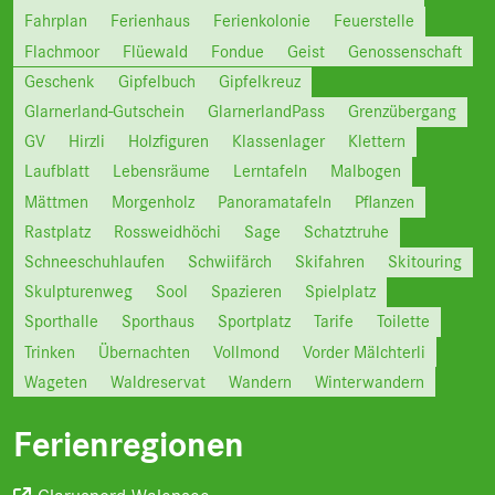
Fahrplan
Ferienhaus
Ferienkolonie
Feuerstelle
Flachmoor
Flüewald
Fondue
Geist
Genossenschaft
Geschenk
Gipfelbuch
Gipfelkreuz
Glarnerland-Gutschein
GlarnerlandPass
Grenzübergang
GV
Hirzli
Holzfiguren
Klassenlager
Klettern
Laufblatt
Lebensräume
Lerntafeln
Malbogen
Mättmen
Morgenholz
Panoramatafeln
Pflanzen
Rastplatz
Rossweidhöchi
Sage
Schatztruhe
Schneeschuhlaufen
Schwiifärch
Skifahren
Skitouring
Skulpturenweg
Sool
Spazieren
Spielplatz
Sporthalle
Sporthaus
Sportplatz
Tarife
Toilette
Trinken
Übernachten
Vollmond
Vorder Mälchterli
Wageten
Waldreservat
Wandern
Winterwandern
Ferienregionen