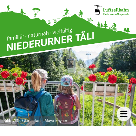
Direkt zum Inhalt
Bild
VISIT Glarnerland, Maya Rhyner