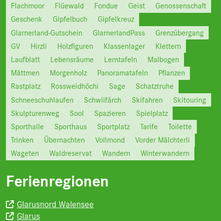
Flachmoor
Flüewald
Fondue
Geist
Genossenschaft
Geschenk
Gipfelbuch
Gipfelkreuz
Glarnerland-Gutschein
GlarnerlandPass
Grenzübergang
GV
Hirzli
Holzfiguren
Klassenlager
Klettern
Laufblatt
Lebensräume
Lerntafeln
Malbogen
Mättmen
Morgenholz
Panoramatafeln
Pflanzen
Rastplatz
Rossweidhöchi
Sage
Schatztruhe
Schneeschuhlaufen
Schwiifärch
Skifahren
Skitouring
Skulpturenweg
Sool
Spazieren
Spielplatz
Sporthalle
Sporthaus
Sportplatz
Tarife
Toilette
Trinken
Übernachten
Vollmond
Vorder Mälchterli
Wageten
Waldreservat
Wandern
Winterwandern
Ferienregionen
Glarusnord Walensee
Glarus