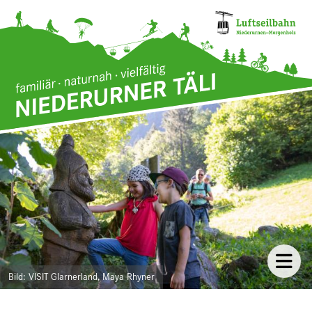
Direkt zum Inhalt
Bild
VISIT Glarnerland, Maya Rhyner